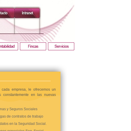
e cada empresa, le ofrecemos un
nos constantemente en las nuevas
nas y Seguros Sociales
gas de contratos de trabajo
 datos en la Seguridad Social.